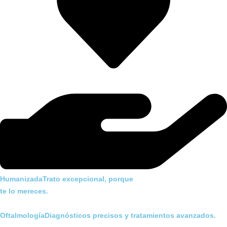
HumanizadaTrato excepcional, porque
te lo mereces.
OftalmologíaDiagnósticos precisos y tratamientos avanzados.