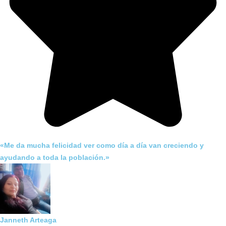
«Me da mucha felicidad ver como día a día van creciendo y
ayudando a toda la población.»
Janneth Arteaga